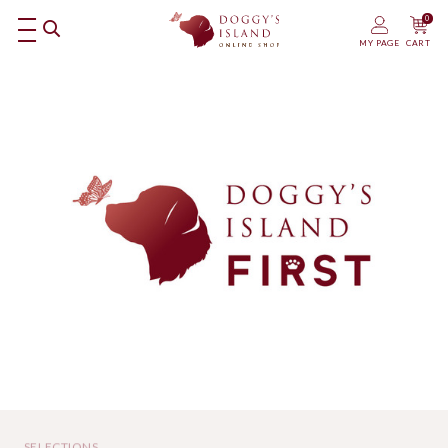
0
MY PAGE
CART