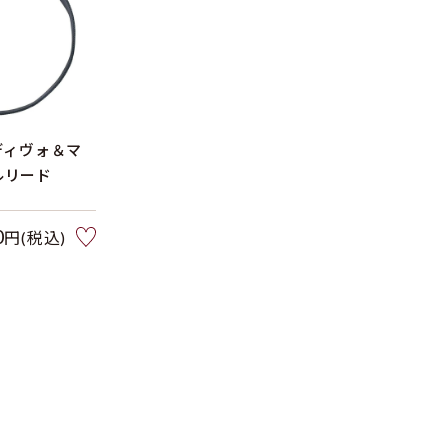
】ディヴォ＆マ
ルリード
0
円(税込)