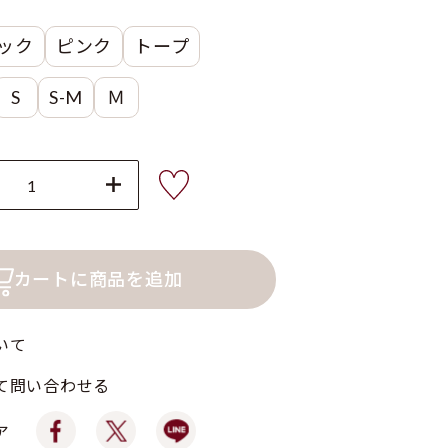
ック
ピンク
トープ
S
S-M
Ｍ
カートに商品を追加
いて
て問い合わせる
ア