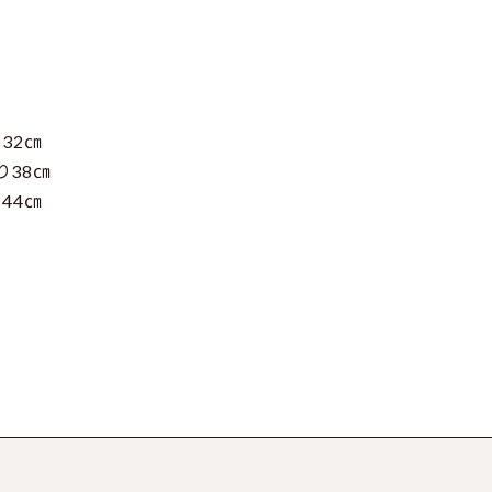
32㎝
り38㎝
44㎝